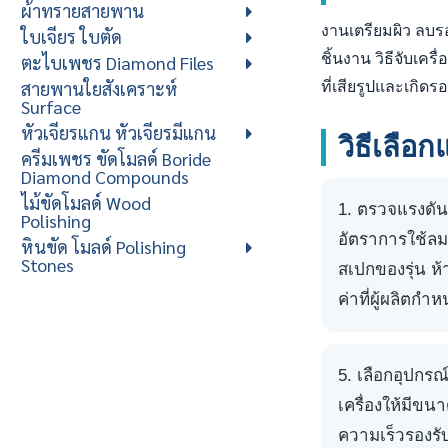
ผ้าทรายสายพาน
งานเตรียมผิว ลบรอ
ใบเจียร ใบตัด
ชิ้นงาน วิธีจับเค
ตะไบเพชร Diamond Files
สายพานใยสังเคราะห์
ที่เสียรูปและเกิดรอ
Surface
หัวเจียรแกน หัวเจียรมีแกน
วิธีเลื
ครีมเพชร ขัดโมลด์ Boride
Diamond Compounds
ไม้ขัดโมลด์ Wood
ตรวจแรงดัน
Polishing
อัตราการใช้ล
หินขัด โมลด์ Polishing
Stones
สเปกของรุ่น ห้
ค่าที่ผู้ผลิตกำ
เลือกอุปกรณ์ท
เครื่องให้มีขน
ความเร็วรองรับเค