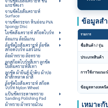
จานขัดใยสังเคราะห์ ขน
แกะขัดเงา
จานขัดใยสังเคราะห์
Surface
ข้อมูลสำ
จานขัดกระจก หินอ่อน PVA
Spongy Disc
ใยขัดสังเคราะห์ สก๊อตไบร์ท
รายการ
ล้อแกน ล้อมีแกน
ล้อขัดใยสังเคราะห์ ล้อขัด
ชื่อสินค้า / รุ่น
สก๊อตไบร์ท แฮร์ไลน์
ล้อผ้าทราย ล้อทราย
ประเภทสินค้า
ลูกสก๊อตไบร์ทสีเทา ลูกขัด
ใยสังเคราะห์สีเทา
ลูกขัด ผ้ายีนส์ ผ้าดิบ ผ้าปอ
การใช้งานแนะ
ผ้าสักหลาด ผ้าสี
ล้อขัดใยสังเคราะห์ สก๊อต
ไบร์ท Nylon Wheel
ข้อมูลทางเทคนิ
แป้นขัดกระดาษทราย
Sanding Polishing Pad
เหมาะกั
ผ้าทราย ผ้าทรายม้วน